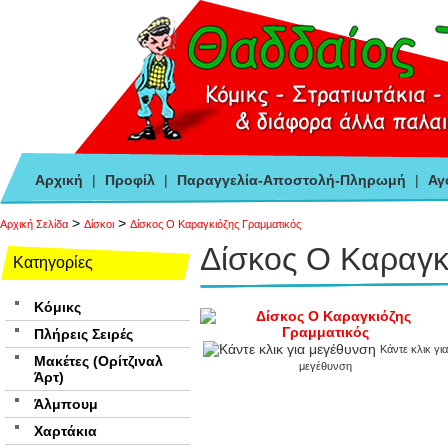
Αρχική
|
Προφίλ
|
Παραγγελία-Αποστολή-Πληρωμή
|
Αγ
>
>
Αρχική Σελίδα
Δίσκοι
Δίσκος Ο Καραγκιόζης Γραμματικός
Δίσκος Ο Καραγκ
Κατηγορίες
Κόμικς
Πλήρεις Σειρές
Κάντε κλικ για
Μακέτες (Ορίτζιναλ
μεγέθυνση
Άρτ)
Άλμπουμ
Χαρτάκια