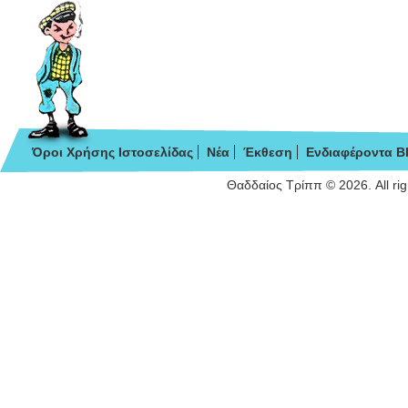
Όροι Χρήσης Ιστοσελίδας
Νέα
Έκθεση
Ενδιαφέροντα B
Θαδδαίος Τρίππ © 2026. All ri