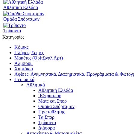
Αθλητική Ελλάδα
Ομάδα Σπόρτσμαν
Τρίποντο
Κατηγορίες
Κόμικς
Πλήρεις Σειρές
Μακέτες (Ορίτζιναλ Άρτ)
Άλμπουμ
Χαρτάκια
Αφίσες, Αναμνηστικά, Διαφημιστικά, Προγράμματα & Φωτογ
Περιοδικά
Αθλητικά
Αθλητική Ελλάδα
΄Εξτρασπορ
Ματς και Σπορ
Ομάδα Σπόρτσμαν
Πρωταθλητής
Τα Σπορ
Τρίποντο
Διάφορα
Αυτοκίνητο & Μοτοσυκλέτα