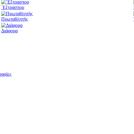
΄Εξτρασπορ
Πρωταθλητής
Διάφορα
ραφίες