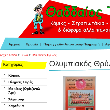
Αρχική
|
Προφίλ
|
Παραγγελία-Αποστολή-Πληρωμή
|
Αγ
>
>
Αρχική Σελίδα
Βιβλία
Ολυμπιακός Θρύλος
Ολυμπιακός Θρύ
Κατηγορίες
Κόμικς
Πλήρεις Σειρές
Μακέτες (Ορίτζιναλ
Άρτ)
Άλμπουμ
Χαρτάκια