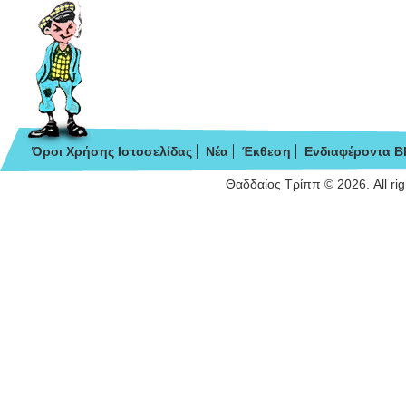
Όροι Χρήσης Ιστοσελίδας
Νέα
Έκθεση
Ενδιαφέροντα B
Θαδδαίος Τρίππ © 2026. All ri