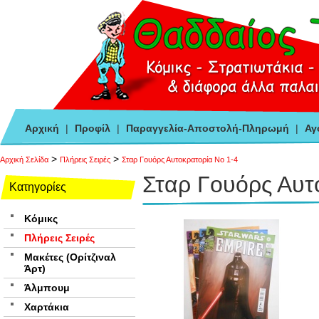
Αρχική
|
Προφίλ
|
Παραγγελία-Αποστολή-Πληρωμή
|
Αγ
>
>
Αρχική Σελίδα
Πλήρεις Σειρές
Σταρ Γουόρς Αυτοκρατορία Νο 1-4
Σταρ Γουόρς Αυτ
Κατηγορίες
Κόμικς
Πλήρεις Σειρές
Μακέτες (Ορίτζιναλ
Άρτ)
Άλμπουμ
Χαρτάκια