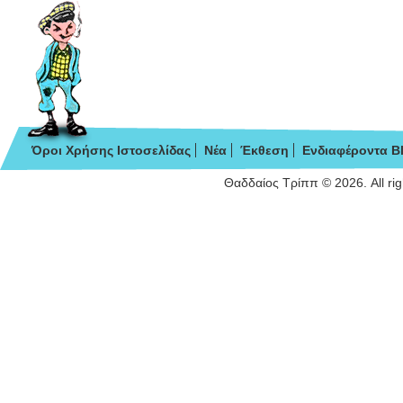
Όροι Χρήσης Ιστοσελίδας
Νέα
Έκθεση
Ενδιαφέροντα B
Θαδδαίος Τρίππ © 2026. All ri