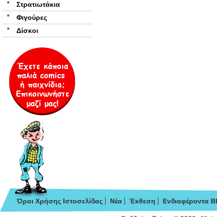
Στρατιωτάκια
Φιγούρες
Δίσκοι
Όροι Χρήσης Ιστοσελίδας
Νέα
Έκθεση
Ενδιαφέροντα B