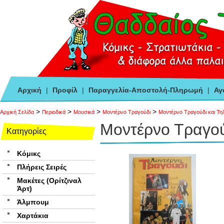
Αρχική
|
Προφίλ
|
Παραγγελία-Αποστολή-Πληρωμή
|
Αγ
>
>
>
>
Αρχική Σελίδα
Περιοδικά
Μουσικά
Μοντέρνο Τραγούδι
Μοντέρνο Τραγούδι και Τη
Μοντέρνο Τραγού
Κατηγορίες
Κόμικς
Πλήρεις Σειρές
Μακέτες (Ορίτζιναλ
Άρτ)
Άλμπουμ
Χαρτάκια