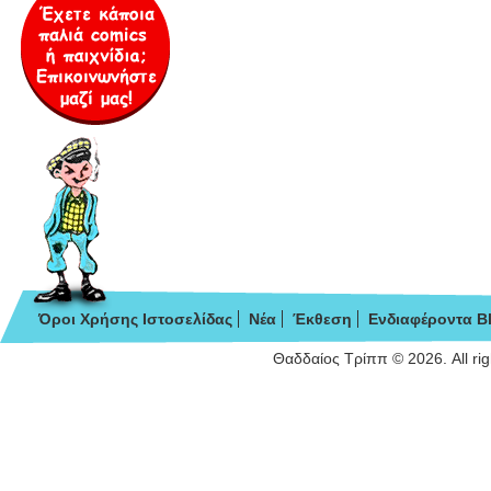
Όροι Χρήσης Ιστοσελίδας
Νέα
Έκθεση
Ενδιαφέροντα B
Θαδδαίος Τρίππ © 2026. All ri