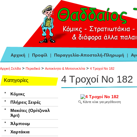
Αρχική
|
Προφίλ
|
Παραγγελία-Αποστολή-Πληρωμή
|
Αγ
>
>
>
Αρχική Σελίδα
Περιοδικά
Αυτοκίνητο & Μοτοσυκλέτα
4 Τροχοί Νο 182
4 Τροχοί Νο 182
Κατηγορίες
Κόμικς
Πλήρεις Σειρές
Κάντε κλικ για μεγέθυνση
Μακέτες (Ορίτζιναλ
Άρτ)
Άλμπουμ
Χαρτάκια