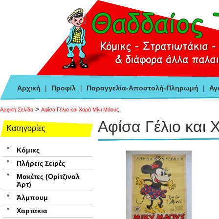
Αρχική
|
Προφίλ
|
Παραγγελία-Αποστολή-Πληρωμή
|
Αγ
>
Αρχική Σελίδα
Αφίσα Γέλιο και Χαρά Μίνι Μάους
Αφίσα Γέλιο και 
Κατηγορίες
Κόμικς
Πλήρεις Σειρές
Μακέτες (Ορίτζιναλ
Άρτ)
Άλμπουμ
Χαρτάκια