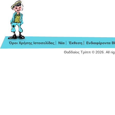
Όροι Χρήσης Ιστοσελίδας
Νέα
Έκθεση
Ενδιαφέροντα B
Θαδδαίος Τρίππ © 2026. All ri