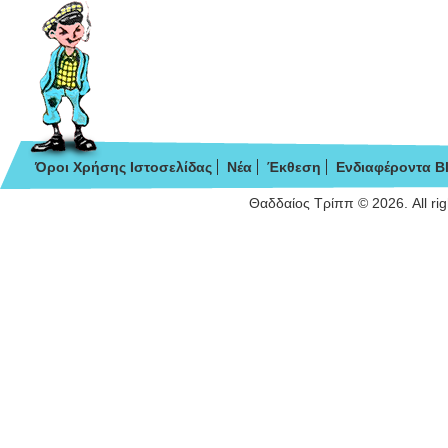
Όροι Χρήσης Ιστοσελίδας
Νέα
Έκθεση
Ενδιαφέροντα B
Θαδδαίος Τρίππ © 2026. All ri