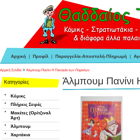
Αρχική
|
Προφίλ
|
Παραγγελία-Αποστολή-Πληρωμή
|
Αγ
>
Αρχική Σελίδα
Άλμπουμ Πανίνι Η Παναγία των Παρισίων
Άλμπουμ Πανίνι 
Κατηγορίες
Κόμικς
Πλήρεις Σειρές
Μακέτες (Ορίτζιναλ
Άρτ)
Άλμπουμ
Χαρτάκια