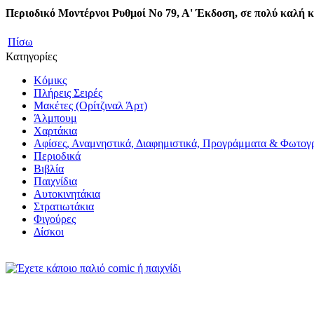
Περιοδικό Μοντέρνοι Ρυθμοί Νο 79, Α' Έκδοση, σε πολύ καλή 
Πίσω
Κατηγορίες
Κόμικς
Πλήρεις Σειρές
Μακέτες (Ορίτζιναλ Άρτ)
Άλμπουμ
Χαρτάκια
Αφίσες, Αναμνηστικά, Διαφημιστικά, Προγράμματα & Φωτογ
Περιοδικά
Βιβλία
Παιχνίδια
Αυτοκινητάκια
Στρατιωτάκια
Φιγούρες
Δίσκοι