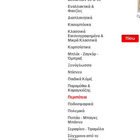
Εναλλακτικά &
Φανζίνς
Διαπλανητικά
Καουμπόυκα
Κλασσικά
Εικονογραφημένα &
Πίσω
Μικρά Κλασσικά
Κοριτσίστικα
Μπλέκ - Ζαγκόρ -
Όμπραξ
Ξενόγλωσσα
Ντίσνευ
Παιδικά Κόμιξ
Παραμύθια &
Καραγκιόζης
Περιπέτεια
Ποδοσφαιρικά
Πολεμικά
Ποπάυ - Μπαγκς
Μπάννυ
Σεραφίνο - Τιραμόλα
Σύγχρονα από το