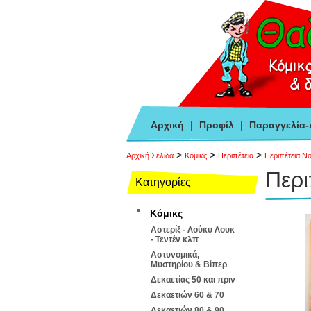
Αρχική
|
Προφίλ
|
Παραγγελία
>
>
>
Αρχική Σελίδα
Κόμικς
Περιπέτεια
Περιπέτεια Ν
Περι
Κατηγορίες
Κόμικς
Αστερίξ - Λούκυ Λουκ
- Τεντέν κλπ
Αστυνομικά,
Μυστηρίου & Βίπερ
Δεκαετίας 50 και πριν
Δεκαετιών 60 & 70
Δεκαετιών 80 & 90