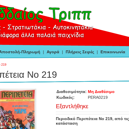
-Αποστολή-Πληρωμή
|
Αγορά
|
Πλήρεις Σειρές
|
Επικοινωνία
ο 219
πέτεια Νο 219
Διαθεσιμότητα:
Μη Διαθέσιμο
Κωδικός:
PERA0219
Εξαντλήθηκε
Περιοδικό Περιπέτεια Νο 219, από τ
κατάσταση