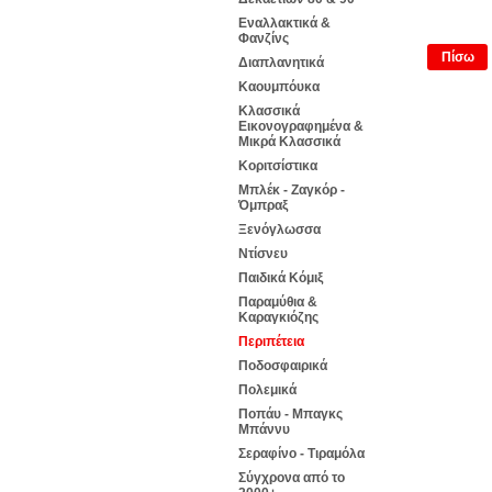
Εναλλακτικά &
Φανζίνς
Πίσω
Διαπλανητικά
Καουμπόυκα
Κλασσικά
Εικονογραφημένα &
Μικρά Κλασσικά
Κοριτσίστικα
Μπλέκ - Ζαγκόρ -
Όμπραξ
Ξενόγλωσσα
Ντίσνευ
Παιδικά Κόμιξ
Παραμύθια &
Καραγκιόζης
Περιπέτεια
Ποδοσφαιρικά
Πολεμικά
Ποπάυ - Μπαγκς
Μπάννυ
Σεραφίνο - Τιραμόλα
Σύγχρονα από το