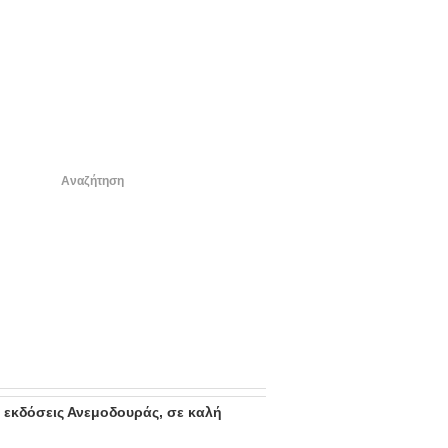
Για άμεση επικοινωνία
6974 915 842
info@thaddeus-tripp.gr
ς εκδόσεις Ανεμοδουράς, σε καλή