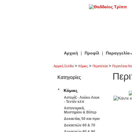
Αρχική
|
Προφίλ
|
Παραγγελία
>
>
>
Αρχική Σελίδα
Κόμικς
Περιπέτεια
Περιπέτεια Ν
Περι
Κατηγορίες
Κόμικς
Αστερίξ - Λούκυ Λουκ
- Τεντέν κλπ
Αστυνομικά,
Μυστηρίου & Βίπερ
Δεκαετίας 50 και πριν
Δεκαετιών 60 & 70
Δεκαετιών 80 & 90