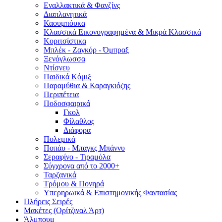
Εναλλακτικά & Φανζίνς
Διαπλανητικά
Καουμπόυκα
Κλασσικά Εικονογραφημένα & Μικρά Κλασσικά
Κοριτσίστικα
Μπλέκ - Ζαγκόρ - Όμπραξ
Ξενόγλωσσα
Ντίσνευ
Παιδικά Κόμιξ
Παραμύθια & Καραγκιόζης
Περιπέτεια
Ποδοσφαιρικά
Γκολ
Φίλαθλος
Διάφορα
Πολεμικά
Ποπάυ - Μπαγκς Μπάννυ
Σεραφίνο - Τιραμόλα
Σύγχρονα από το 2000+
Ταρζανικά
Τρόμου & Πονηρά
Υπερηρωικά & Επιστημονικής Φαντασίας
Πλήρεις Σειρές
Μακέτες (Ορίτζιναλ Άρτ)
Άλμπουμ