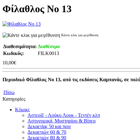
Φίλαθλος Νο 13
Κάντε κλικ για μεγέθυνση
Διαθεσιμότητα:
Διαθέσιμο
Κωδικός:
FILK0013
10,00€
Περιοδικό Φίλαθλος Νο 13, από τις εκδόσεις Καμπανάς, σε πο
Πίσω
Κατηγορίες
Κόμικς
Αστερίξ - Λούκυ Λουκ - Τεντέν κλπ
Αστυνομικά, Μυστηρίου & Βίπερ
Δεκαετίας 50 και πριν
Δεκαετιών 60 & 70
Δεκαετιών 80 & 90