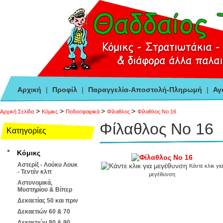
Αρχική
|
Προφίλ
|
Παραγγελία-Αποστολή-Πληρωμή
|
Αγ
>
>
>
>
Αρχική Σελίδα
Κόμικς
Ποδοσφαιρικά
Φίλαθλος
Φίλαθλος Νο 16
Φίλαθλος Νο 16
Κατηγορίες
Κόμικς
Αστερίξ - Λούκυ Λουκ
Κάντε κλικ για
- Τεντέν κλπ
μεγέθυνση
Αστυνομικά,
Μυστηρίου & Βίπερ
Δεκαετίας 50 και πριν
Δεκαετιών 60 & 70
Δεκαετιών 80 & 90