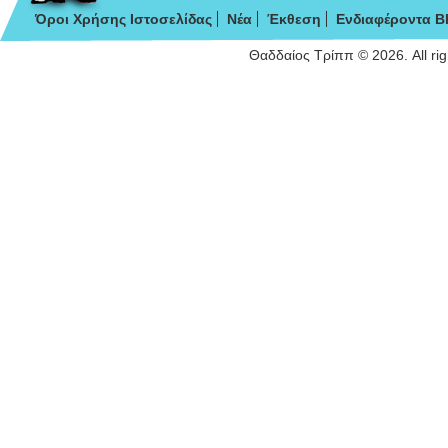
Όροι Χρήσης Ιστοσελίδας
Νέα
Έκθεση
Ενδιαφέροντα B
Θαδδαίος Τρίππ © 2026. All ri