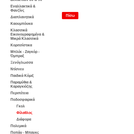
Εναλλακτικά &
Φανζίνς
Πίσω
Διαπλανητικά
Καουμπόυκα
Κλασσικά
Εικονογραφημένα &
Μικρά Κλασσικά
Κοριτσίστικα
Μπλέκ - Ζαγκόρ -
Όμπραξ
Ξενόγλωσσα
Ντίσνευ
Παιδικά Κόμιξ
Παραμύθια &
Καραγκιόζης
Περιπέτεια
Ποδοσφαιρικά
Γκολ
Φίλαθλος
Διάφορα
Πολεμικά
Ποπάυ - Μπαγκς