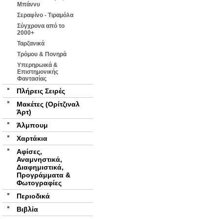
Μπάννυ
Σεραφίνο - Τιραμόλα
Σύγχρονα από το
2000+
Ταρζανικά
Τρόμου & Πονηρά
Υπερηρωικά &
Επιστημονικής
Φαντασίας
Πλήρεις Σειρές
Μακέτες (Ορίτζιναλ
Άρτ)
Άλμπουμ
Χαρτάκια
Αφίσες,
Αναμνηστικά,
Διαφημιστικά,
Προγράμματα &
Φωτογραφίες
Περιοδικά
Βιβλία