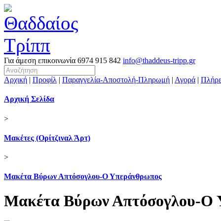
Για άμεση επικοινωνία
6974 915 842
info@thaddeus-tripp.gr
Αρχική
|
Προφίλ
|
Παραγγελία-Αποστολή-Πληρωμή
|
Αγορά
|
Πλήρε
Αρχική Σελίδα
>
Μακέτες (Ορίτζιναλ Άρτ)
>
Μακέτα Βύρων Απτόσογλου-Ο Υπεράνθρωπος
Μακέτα Βύρων Απτόσογλου-Ο 