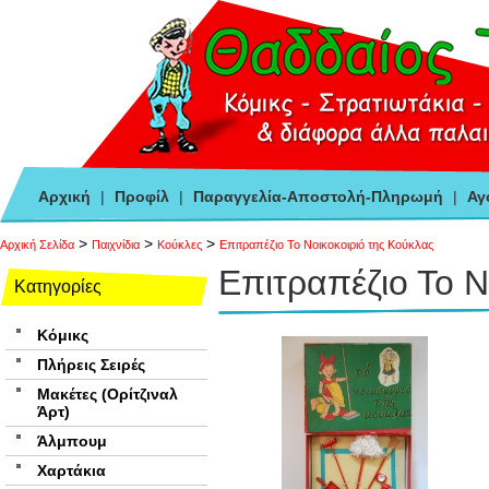
Αρχική
|
Προφίλ
|
Παραγγελία-Αποστολή-Πληρωμή
|
Αγ
>
>
>
Αρχική Σελίδα
Παιχνίδια
Κούκλες
Επιτραπέζιο Το Νοικοκοιριό της Κούκλας
Επιτραπέζιο Το Ν
Κατηγορίες
Κόμικς
Πλήρεις Σειρές
Μακέτες (Ορίτζιναλ
Άρτ)
Άλμπουμ
Χαρτάκια