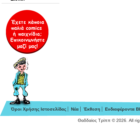
Όροι Χρήσης Ιστοσελίδας
Νέα
Έκθεση
Ενδιαφέροντα B
Θαδδαίος Τρίππ © 2026. All ri