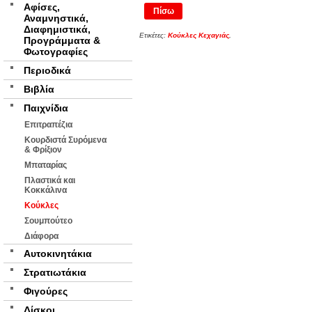
Αφίσες,
Πίσω
Αναμνηστικά,
Διαφημιστικά,
Ετικέτες:
Κούκλες Κεχαγιάς
,
Προγράμματα &
Φωτογραφίες
Περιοδικά
Βιβλία
Παιχνίδια
Επιτραπέζια
Κουρδιστά Συρόμενα
& Φρίξιον
Μπαταρίας
Πλαστικά και
Κοκκάλινα
Κούκλες
Σουμπούτεο
Διάφορα
Αυτοκινητάκια
Στρατιωτάκια
Φιγούρες
Δίσκοι