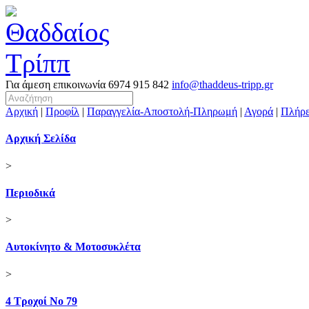
Για άμεση επικοινωνία
6974 915 842
info@thaddeus-tripp.gr
Αρχική
|
Προφίλ
|
Παραγγελία-Αποστολή-Πληρωμή
|
Αγορά
|
Πλήρε
Αρχική Σελίδα
>
Περιοδικά
>
Αυτοκίνητο & Μοτοσυκλέτα
>
4 Τροχοί Νο 79