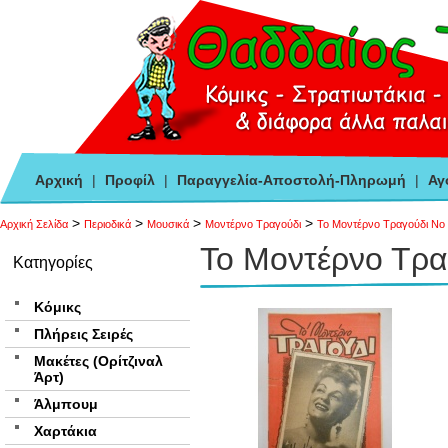
Αρχική
|
Προφίλ
|
Παραγγελία-Αποστολή-Πληρωμή
|
Αγ
>
>
>
>
Αρχική Σελίδα
Περιοδικά
Μουσικά
Μοντέρνο Τραγούδι
Το Μοντέρνο Τραγούδι Νο
Το Μοντέρνο Τρα
Κατηγορίες
Κόμικς
Πλήρεις Σειρές
Μακέτες (Ορίτζιναλ
Άρτ)
Άλμπουμ
Χαρτάκια