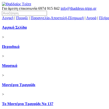
Για άμεση επικοινωνία
6974 915 842
info@thaddeus-tripp.gr
Αρχική
|
Προφίλ
|
Παραγγελία-Αποστολή-Πληρωμή
|
Αγορά
|
Πλήρε
Αρχική Σελίδα
>
Περιοδικά
>
Μουσικά
>
Μοντέρνο Τραγούδι
>
Το Μοντέρνο Τραγούδι Νο 137