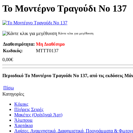
Το Μοντέρνο Τραγούδι Νο 137
Κάντε κλικ για μεγέθυνση
Διαθεσιμότητα:
Μη Διαθέσιμο
Κωδικός:
MTTT0137
0,00€
Περιοδικό Το Μοντέρνο Τραγούδι Νο 137, από τις εκδόσεις Μά
Πίσω
Κατηγορίες
Κόμικς
Πλήρεις Σειρές
Μακέτες (Ορίτζιναλ Άρτ)
Άλμπουμ
Χαρτάκια
Αφίσες, Αναμνηστικά, Διαφημιστικά, Προγράμματα & Φωτογ