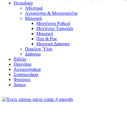
Περιοδικά
Αθλητικά
Αυτοκίνητο & Μοτοσυκλέτα
Μουσικά
Μοντέρνοι Ρυθμοί
Μοντέρνο Τραγούδι
Μουσική
Ποπ & Ροκ
Μουσικά Διάφορα
Ποικίλης Ύλης
Διάφορα
Βιβλία
Παιχνίδια
Αυτοκινητάκια
Στρατιωτάκια
Φιγούρες
Δίσκοι