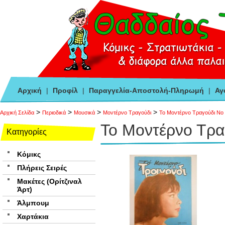
Αρχική
|
Προφίλ
|
Παραγγελία-Αποστολή-Πληρωμή
|
Αγ
>
>
>
>
Αρχική Σελίδα
Περιοδικά
Μουσικά
Μοντέρνο Τραγούδι
Το Μοντέρνο Τραγούδι Νο
Το Μοντέρνο Τρα
Κατηγορίες
Κόμικς
Πλήρεις Σειρές
Μακέτες (Ορίτζιναλ
Άρτ)
Άλμπουμ
Χαρτάκια