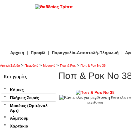
Αρχική
|
Προφίλ
|
Παραγγελία-Αποστολή-Πληρωμή
|
Αγ
>
>
>
>
Αρχική Σελίδα
Περιοδικά
Μουσικά
Ποπ & Ροκ
Ποπ & Ροκ Νο 38
Ποπ & Ροκ Νο 3
Κατηγορίες
Κόμικς
Πλήρεις Σειρές
Κάντε κλικ για
μεγέθυνση
Μακέτες (Ορίτζιναλ
Άρτ)
Άλμπουμ
Χαρτάκια