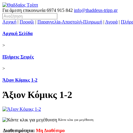
Για άμεση επικοινωνία
6974 915 842
info@thaddeus-tripp.gr
Αρχική
|
Προφίλ
|
Παραγγελία-Αποστολή-Πληρωμή
|
Αγορά
|
Πλήρε
Αρχική Σελίδα
>
Πλήρεις Σειρές
>
Άξιον Κόμικς 1-2
Άξιον Κόμικς 1-2
Κάντε κλικ για μεγέθυνση
Διαθεσιμότητα:
Μη Διαθέσιμο