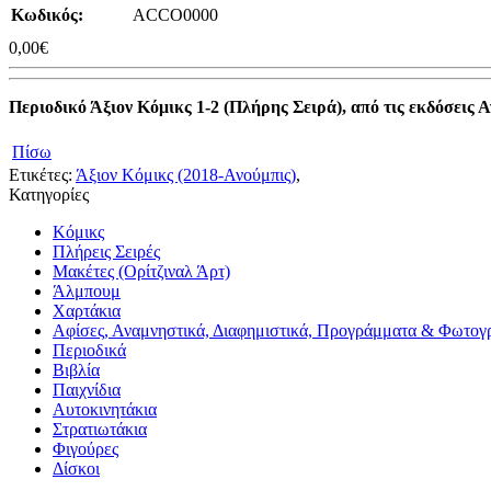
Κωδικός:
ACCO0000
0,00€
Περιοδικό Άξιον Κόμικς 1-2 (Πλήρης Σειρά), από τις εκδόσεις 
Πίσω
Ετικέτες:
Άξιον Κόμικς (2018-Ανούμπις)
,
Κατηγορίες
Κόμικς
Πλήρεις Σειρές
Μακέτες (Ορίτζιναλ Άρτ)
Άλμπουμ
Χαρτάκια
Αφίσες, Αναμνηστικά, Διαφημιστικά, Προγράμματα & Φωτογ
Περιοδικά
Βιβλία
Παιχνίδια
Αυτοκινητάκια
Στρατιωτάκια
Φιγούρες
Δίσκοι