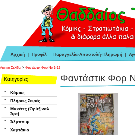
Αρχική
|
Προφίλ
|
Παραγγελία-Αποστολή-Πληρωμή
|
Αγ
>
Αρχική Σελίδα
Φαντάστικ Φορ Νο 1-12
Φαντάστικ Φορ Ν
Κατηγορίες
Κόμικς
Πλήρεις Σειρές
Μακέτες (Ορίτζιναλ
Άρτ)
Άλμπουμ
Χαρτάκια