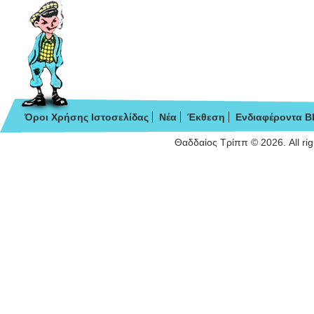
Όροι Χρήσης Ιστοσελίδας
Νέα
Έκθεση
Ενδιαφέροντα B
Θαδδαίος Τρίππ © 2026. All ri