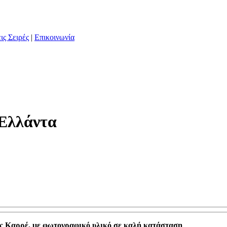
ις Σειρές
|
Επικοινωνία
 Ελλάντα
εις Καρρέ, με φωτογραφικό υλικό σε καλή κατάσταση