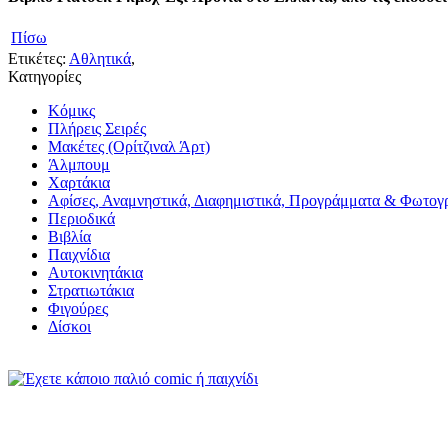
Πίσω
Ετικέτες:
Αθλητικά
,
Κατηγορίες
Κόμικς
Πλήρεις Σειρές
Μακέτες (Ορίτζιναλ Άρτ)
Άλμπουμ
Χαρτάκια
Αφίσες, Αναμνηστικά, Διαφημιστικά, Προγράμματα & Φωτογ
Περιοδικά
Βιβλία
Παιχνίδια
Αυτοκινητάκια
Στρατιωτάκια
Φιγούρες
Δίσκοι