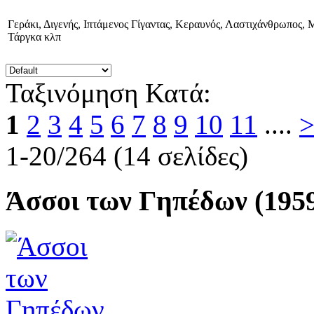
Γεράκι, Διγενής, Ιπτάμενος Γίγαντας, Κεραυνός, Λαστιχάνθρωπος,
Τάργκα κλπ
Ταξινόμηση Κατά:
1
2
3
4
5
6
7
8
9
10
11
....
1-20/264 (14 σελίδες)
Άσσοι των Γηπέδων (195