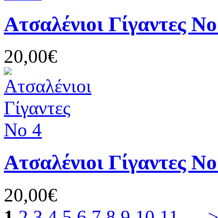
Ατσαλένιοι Γίγαντες Νο
20,00€
Ατσαλένιοι Γίγαντες Νο
20,00€
1
2
3
4
5
6
7
8
9
10
11
....