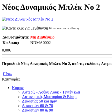
Νέος Δυναμικός Μπλέκ Νο 2
Κάντε κλικ για μεγέθυνση
Διαθεσιμότητα:
Μη Διαθέσιμο
Κωδικός:
NDMA0002
0,00€
Περιοδικό Νέος Δυναμικός Μπλέκ Νο 2, από τις εκδόσεις Ανεμ
Πίσω
Κατηγορίες
Κόμικς
Αστερίξ - Λούκυ Λουκ - Τεντέν κλπ
Αστυνομικά, Μυστηρίου & Βίπερ
Δεκαετίας 50 και πριν
Δεκαετιών 60 & 70
Δεκαετιών 80 & 90