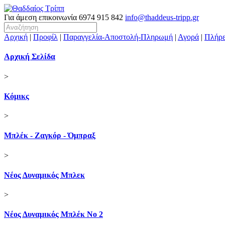
Για άμεση επικοινωνία
6974 915 842
info@thaddeus-tripp.gr
Αρχική
|
Προφίλ
|
Παραγγελία-Αποστολή-Πληρωμή
|
Αγορά
|
Πλήρε
Αρχική Σελίδα
>
Κόμικς
>
Μπλέκ - Ζαγκόρ - Όμπραξ
>
Νέος Δυναμικός Μπλεκ
>
Νέος Δυναμικός Μπλέκ Νο 2