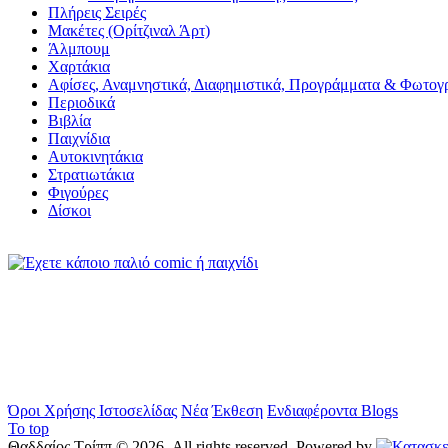
Πλήρεις Σειρές
Μακέτες (Ορίτζιναλ Άρτ)
Άλμπουμ
Χαρτάκια
Αφίσες, Αναμνηστικά, Διαφημιστικά, Προγράμματα & Φωτογ
Περιοδικά
Βιβλία
Παιχνίδια
Αυτοκινητάκια
Στρατιωτάκια
Φιγούρες
Δίσκοι
Όροι Χρήσης Ιστοσελίδας
Νέα
Έκθεση
Ενδιαφέροντα Blogs
To top
Θαδδαίος Τρίππ © 2026. All rights reserved. Powered by