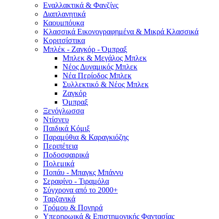
Εναλλακτικά & Φανζίνς
Διαπλανητικά
Καουμπόυκα
Κλασσικά Εικονογραφημένα & Μικρά Κλασσικά
Κοριτσίστικα
Μπλέκ - Ζαγκόρ - Όμπραξ
Μπλεκ & Μεγάλος Μπλεκ
Νέος Δυναμικός Μπλεκ
Νέα Περίοδος Μπλεκ
Συλλεκτικό & Νέος Μπλεκ
Ζαγκόρ
Όμπραξ
Ξενόγλωσσα
Ντίσνευ
Παιδικά Κόμιξ
Παραμύθια & Καραγκιόζης
Περιπέτεια
Ποδοσφαιρικά
Πολεμικά
Ποπάυ - Μπαγκς Μπάννυ
Σεραφίνο - Τιραμόλα
Σύγχρονα από το 2000+
Ταρζανικά
Τρόμου & Πονηρά
Υπερηρωικά & Επιστημονικής Φαντασίας