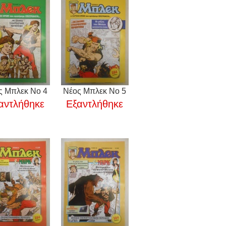
ς Μπλεκ Νο 4
Νέος Μπλεκ Νο 5
αντλήθηκε
Εξαντλήθηκε