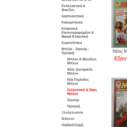
Εναλλακτικά &
Φανζίνς
Διαπλανητικά
Καουμπόυκα
Κλασσικά
Εικονογραφημένα &
Μικρά Κλασσικά
Κοριτσίστικα
Μπλέκ - Ζαγκόρ -
Νέος Μ
Όμπραξ
Εξαν
Μπλεκ & Μεγάλος
Μπλεκ
Νέος Δυναμικός
Μπλεκ
Νέα Περίοδος
Μπλεκ
Συλλεκτικό & Νέος
Μπλεκ
Ζαγκόρ
Όμπραξ
Ξενόγλωσσα
Ντίσνευ
Παιδικά Κόμιξ