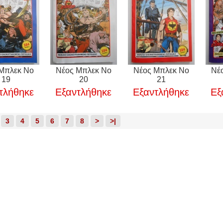
Μπλεκ Νο
Νέος Μπλεκ Νο
Νέος Μπλεκ Νο
Νέ
19
20
21
τλήθηκε
Εξαντλήθηκε
Εξαντλήθηκε
Εξ
3
4
5
6
7
8
>
>|