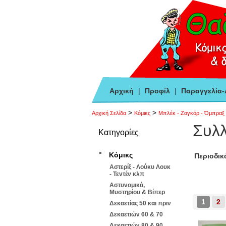
Αρχική
|
Προφίλ
|
Παραγγελία
>
>
Αρχική Σελίδα
Κόμικς
Μπλέκ - Ζαγκόρ - Όμπραξ
Συλλ
Κατηγορίες
Κόμικς
Περιοδικ
Αστερίξ - Λούκυ Λουκ
- Τεντέν κλπ
Αστυνομικά,
Μυστηρίου & Βίπερ
1
2
Δεκαετίας 50 και πριν
Δεκαετιών 60 & 70
Δεκαετιών 80 & 90