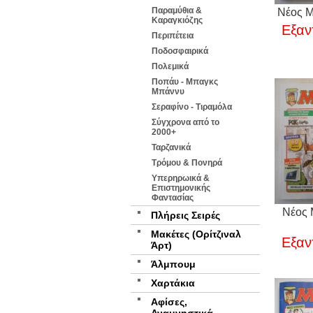
Παραμύθια &
Νέος Μ
Καραγκιόζης
Εξαν
Περιπέτεια
Ποδοσφαιρικά
Πολεμικά
Ποπάυ - Μπαγκς
Μπάννυ
Σεραφίνο - Τιραμόλα
Σύγχρονα από το
2000+
Ταρζανικά
Τρόμου & Πονηρά
Υπερηρωικά &
Επιστημονικής
Φαντασίας
Νέος 
Πλήρεις Σειρές
Μακέτες (Ορίτζιναλ
Εξαν
Άρτ)
Άλμπουμ
Χαρτάκια
Αφίσες,