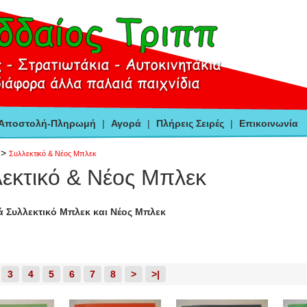
-Αποστολή-Πληρωμή
|
Αγορά
|
Πλήρεις Σειρές
|
Επικοινωνία
>
Συλλεκτικό & Νέος Μπλεκ
εκτικό & Νέος Μπλεκ
ά Συλλεκτικό Μπλεκ και Νέος Μπλεκ
3
4
5
6
7
8
>
>|