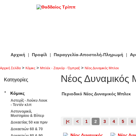
Αρχική
|
Προφίλ
|
Παραγγελία-Αποστολή-Πληρωμή
|
Αγ
>
>
>
Αρχική Σελίδα
Κόμικς
Μπλέκ - Ζαγκόρ - Όμπραξ
Νέος Δυναμικός Μπλεκ
Νέος Δυναμικός 
Κατηγορίες
Κόμικς
Περιοδικό Νέος Δυναμικός Μπλεκ
Αστερίξ - Λούκυ Λουκ
- Τεντέν κλπ
Αστυνομικά,
Μυστηρίου & Βίπερ
|<
<
1
2
3
4
5
6
Δεκαετίας 50 και πριν
Δεκαετιών 60 & 70
Δεκαετιών 80 & 90