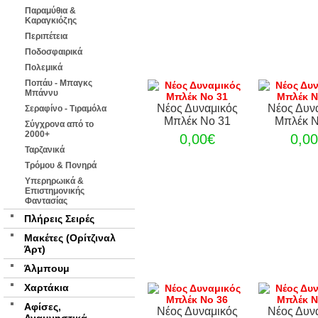
Παραμύθια &
Καραγκιόζης
Περιπέτεια
Ποδοσφαιρικά
Πολεμικά
Ποπάυ - Μπαγκς
Μπάννυ
Νέος Δυναμικός
Νέος Δυν
Σεραφίνο - Τιραμόλα
Μπλέκ Νο 31
Μπλέκ Ν
Σύγχρονα από το
2000+
0,00€
0,0
Ταρζανικά
Τρόμου & Πονηρά
Υπερηρωικά &
Επιστημονικής
Φαντασίας
Πλήρεις Σειρές
Μακέτες (Ορίτζιναλ
Άρτ)
Άλμπουμ
Χαρτάκια
Αφίσες,
Νέος Δυναμικός
Νέος Δυν