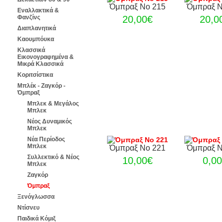
Όμπραξ Νο 215
Όμπραξ Ν
Εναλλακτικά &
20,00€
20,0
Φανζίνς
Διαπλανητικά
Καουμπόυκα
Κλασσικά
Εικονογραφημένα &
Μικρά Κλασσικά
Κοριτσίστικα
Μπλέκ - Ζαγκόρ -
Όμπραξ
Μπλεκ & Μεγάλος
Μπλεκ
Νέος Δυναμικός
Μπλεκ
Νέα Περίοδος
Μπλεκ
Όμπραξ Νο 221
Όμπραξ Ν
Συλλεκτικό & Νέος
10,00€
0,0
Μπλεκ
Ζαγκόρ
Όμπραξ
Ξενόγλωσσα
Ντίσνευ
Παιδικά Κόμιξ