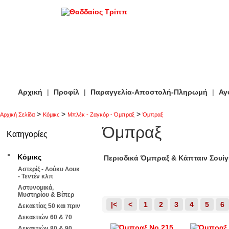
Αρχική
|
Προφίλ
|
Παραγγελία-Αποστολή-Πληρωμή
|
Αγ
>
>
>
Αρχική Σελίδα
Κόμικς
Μπλέκ - Ζαγκόρ - Όμπραξ
Όμπραξ
Όμπραξ
Κατηγορίες
Κόμικς
Περιοδικά Όμπραξ & Κάπταιν Σουίγ
Αστερίξ - Λούκυ Λουκ
- Τεντέν κλπ
Αστυνομικά,
Μυστηρίου & Βίπερ
|<
<
1
2
3
4
5
6
Δεκαετίας 50 και πριν
Δεκαετιών 60 & 70
Δεκαετιών 80 & 90