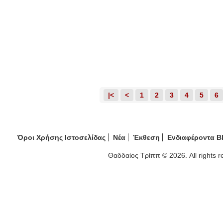
|<
<
1
2
3
4
5
6
Όροι Χρήσης Ιστοσελίδας
Νέα
Έκθεση
Ενδιαφέροντα B
Θαδδαίος Τρίππ © 2026. All rights 