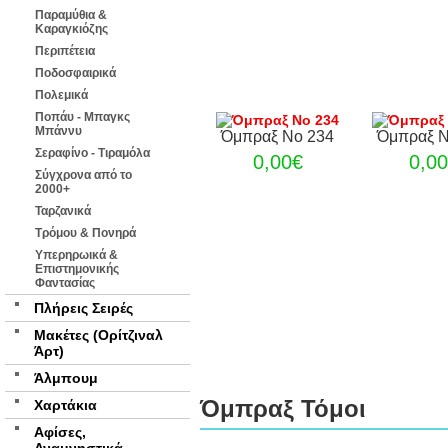
Παραμύθια &
Καραγκιόζης
Περιπέτεια
Ποδοσφαιρικά
Πολεμικά
Ποπάυ - Μπαγκς
Μπάννυ
Όμπραξ Νο 234
Όμπραξ Ν
Σεραφίνο - Τιραμόλα
0,00€
0,0
Σύγχρονα από το
2000+
Ταρζανικά
Τρόμου & Πονηρά
Υπερηρωικά &
Επιστημονικής
Φαντασίας
Πλήρεις Σειρές
Μακέτες (Ορίτζιναλ
Άρτ)
Άλμπουμ
Όμπραξ Τόμοι
Χαρτάκια
Αφίσες,