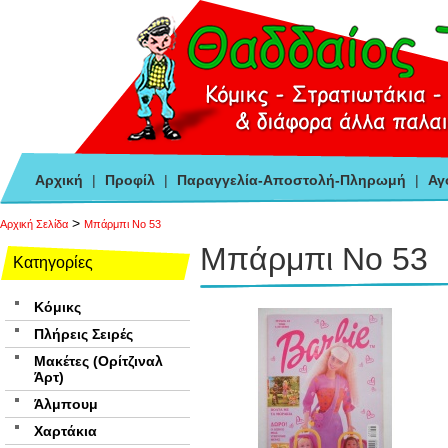
Αρχική
|
Προφίλ
|
Παραγγελία-Αποστολή-Πληρωμή
|
Αγ
>
Αρχική Σελίδα
Μπάρμπι Νο 53
Μπάρμπι Νο 53
Κατηγορίες
Κόμικς
Πλήρεις Σειρές
Μακέτες (Ορίτζιναλ
Άρτ)
Άλμπουμ
Χαρτάκια