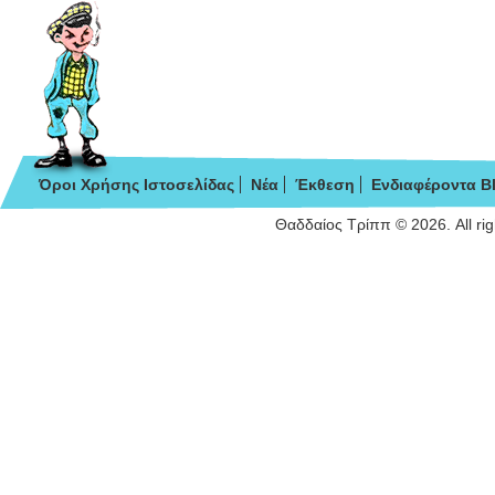
Όροι Χρήσης Ιστοσελίδας
Νέα
Έκθεση
Ενδιαφέροντα B
Θαδδαίος Τρίππ © 2026. All ri